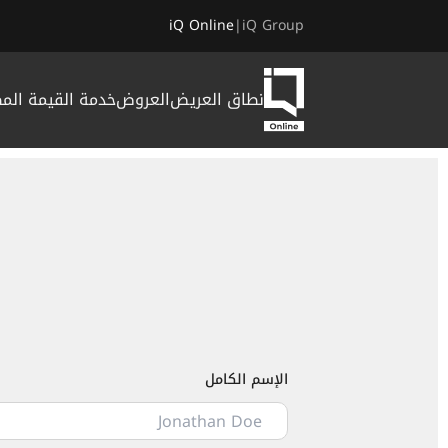
iQ Online
|
iQ Group
نطاق العريض
العروض
خدمة القيمة الم
الصفحات الأكثر بحثاً
تقنية الألياف الضوئية للأعمال
إمداد خطوط الياف ضوئية إلى الحكومة
الألياف إلى المنزل
برنامج iQ للولاء، ViQ
خدمة بيويست
كوردتيل
الإسم الكامل