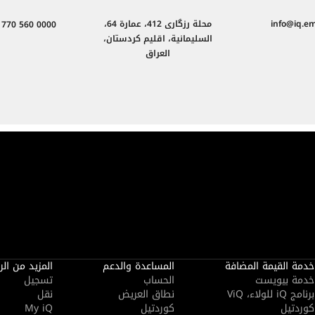
info@iq.em
محلة رزگاری 412، عمارة 64،
 770 560 0000
السليمانية، اقلیم كردستان،
العراق
خدمة القيمة المضافة
المساعدة والدعم
المزيد من الر
خدمة بيويست
الحساب
تسجيل
برنامج iQ للولاء، ViQ
نطاق العريض
نقل
كوردتيل
كوردتيل
My iQ